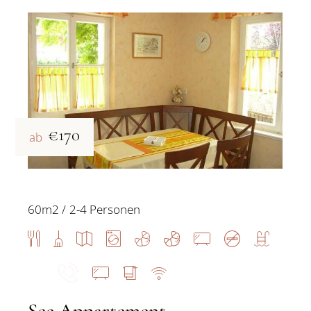
€170
ab
60m2
2-4 Personen
See Appartement