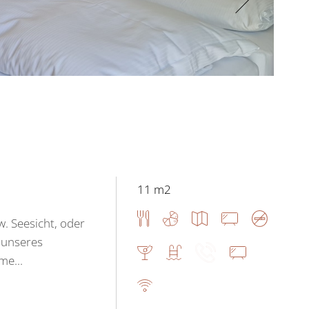
11 m2
w. Seesicht, oder
 unseres
me...