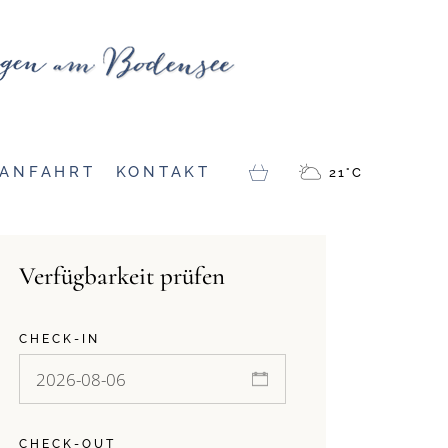
GESCHICHTE(N) VON
HEUTE UND ANNO
DAZUMAL
ANFAHRT
KONTAKT
21
°
C
) VON
NNO
Verfügbarkeit prüfen
CHECK-IN
CHECK-OUT