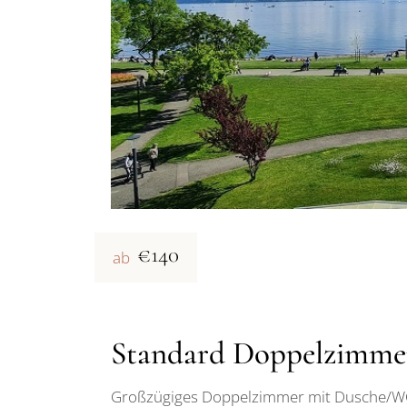
BALKON
PREMIUM
DOPPELZIMMER MIT
LOGGIA
PREMIUM
EINZELZIMMER
€140
ab
Standard Doppelzimme
Großzügiges Doppelzimmer mit Dusche/WC